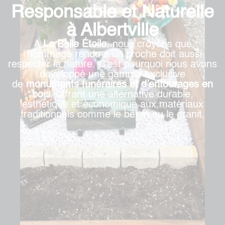
Responsable et Naturelle
à Albertville
A
La Belle Étoile
, nous croyons que
l’hommage rendu à un proche doit aussi
respecter la nature. C’est pourquoi nous avons
développé une gamme exclusive
de
monuments funéraires et d’entourages en
bois
, offrant une alternative durable,
esthétique et économique aux matériaux
traditionnels comme le béton ou le granit.