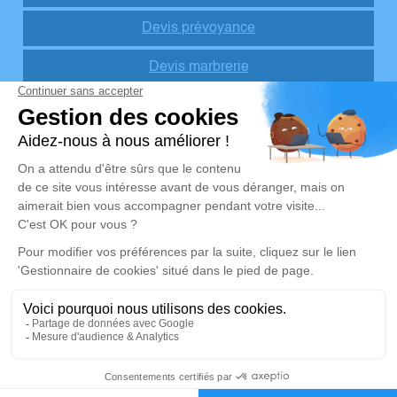
Devis prévoyance
Devis marbrerie
Notre agence
POMPES FUNEBRES LA BELLE ETOILE
04 58 23 02 40
contact@pfbe.fr
3 Rue Gambetta – 73200 – Albertville
5/5 – 96 avis
Nos Services
Liens utiles
Organiser des obsèques
Avis de décès
Monuments funéraires
Demande de rendez-vous en
agence
Services aux familles
Nos réseaux sociaux
Mentions légales
04 58 23 02 40
Demande de devis