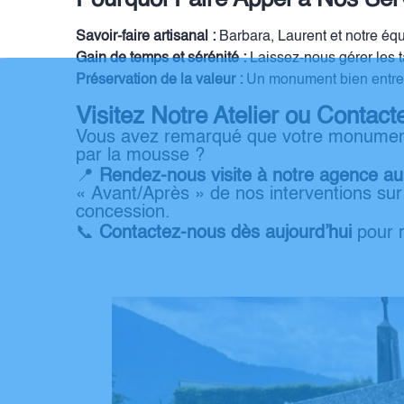
Pourquoi Faire Appel à Nos Serv
Savoir-faire artisanal :
Barbara, Laurent et notre équi
Gain de temps et sérénité :
Laissez-nous gérer les t
Préservation de la valeur :
Un monument bien entrete
Visitez Notre Atelier ou Contac
Vous avez remarqué que votre monume
par la mousse ?
📍
Rendez-nous visite à notre agence au 
« Avant/Après » de nos interventions sur
concession.
📞
Contactez-nous dès aujourd’hui
pour r