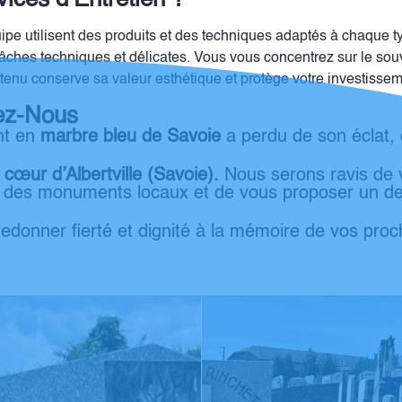
ices d’Entretien ?
pe utilisent des produits et des techniques adaptés à chaque typ
âches techniques et délicates. Vous vous concentrez sur le sou
nu conserve sa valeur esthétique et protège votre investisseme
tez-Nous
nt en
marbre bleu de Savoie
a perdu de son éclat, 
cœur d’Albertville (Savoie).
Nous serons ravis de 
 des monuments locaux et de vous proposer un devi
edonner fierté et dignité à la mémoire de vos proc