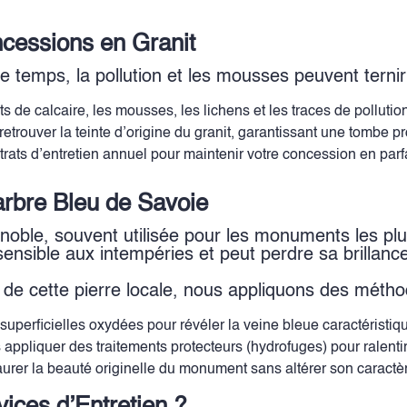
cessions en Granit
le temps, la pollution et les mousses peuvent ternir 
 de calcaire, les mousses, les lichens et les traces de pollution
etrouver la teinte d’origine du granit, garantissant une tombe p
ts d’entretien annuel pour maintenir votre concession en parfai
arbre Bleu de Savoie
noble, souvent utilisée pour les monuments les plu
ensible aux intempéries et peut perdre sa brillance
s de cette pierre locale, nous appliquons des méth
uperficielles oxydées pour révéler la veine bleue caractéristiq
liquer des traitements protecteurs (hydrofuges) pour ralentir le v
aurer la beauté originelle du monument sans altérer son caractèr